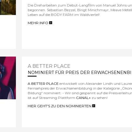
Die Dreharbeiten zum Debüt-Langfilm von Manuel Johns und
begonnen. Sebastian Bezzel, Birigt Minichmayr, Meave Mete
Leben auf die BODY FARM im Waldviertel!
MEHR INFO
>
A BETTER PLACE
NOMINIERT FÜR PREIS DER ERWACHSENENB
A BETTER PLACE
entwickelt von Alexander Lindh und Laure
Fernsehpreis der Erwachsenenbildung
in der Kategorie „Ökon
Bildung“ nominiert. - Wir sind gespannt auf die Preisverleih
ist auf Streaming Plattform
CANAL+
zu sehen!
HIER GEHT'S ZU DEN NOMINIERTEN
>