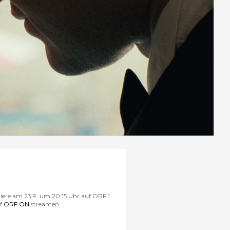
miere am
23.9. um 20:15 Uhr
auf
ORF 1
.
uf
ORF ON
streamen.