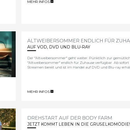
MEHR INFOS
>
ALTWEIBERSOMMER ENDLICH FÜR ZUH
AUF VOD, DVD UND BLU-RAY
Der
"Altweibersommer"
geht weiter: Pünktlich zur gemütlichs
"
Altweibersommer"
endlich für Zuhause verfügbar. Ab sofort 
Streamen bereit und ist im Handel auf DVD und Blu-ray erhält
MEHR INFOS
>
DREHSTART AUF DER BODY FARM
JETZT KOMMT LEBEN IN DIE GRUSELKOMÖDIE!