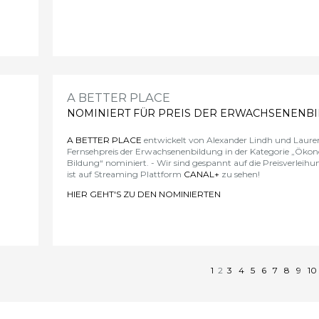
A BETTER PLACE
NOMINIERT FÜR PREIS DER ERWACHSENENB
A BETTER PLACE
entwickelt von Alexander Lindh und Laure
Fernsehpreis der Erwachsenenbildung
in der Kategorie „Ökon
Bildung“ nominiert. - Wir sind gespannt auf die Preisverleih
ist auf Streaming Plattform
CANAL+
zu sehen!
HIER GEHT'S ZU DEN NOMINIERTEN
>
1
2
3
4
5
6
7
8
9
1