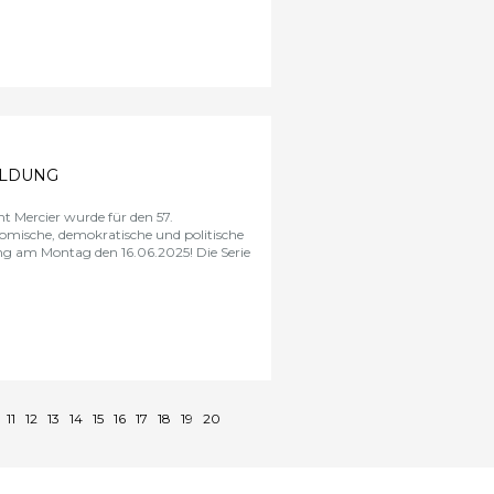
ILDUNG
nt Mercier wurde für den
57.
omische, demokratische und politische
ung am Montag den 16.06.2025! Die Serie
0
11
12
13
14
15
16
17
18
19
20