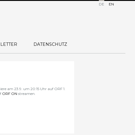
DE
EN
LETTER
DATENSCHUTZ
miere am
23.9. um 20:15 Uhr
auf
ORF 1
.
uf
ORF ON
streamen.