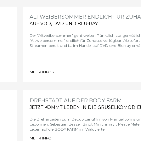
ALTWEIBERSOMMER ENDLICH FÜR ZUH
AUF VOD, DVD UND BLU-RAY
Der
"Altweibersommer"
geht weiter: Pünktlich zur gemütlichs
"
Altweibersommer"
endlich für Zuhause verfügbar. Ab sofort 
Streamen bereit und ist im Handel auf DVD und Blu-ray erhält
MEHR INFOS
>
DREHSTART AUF DER BODY FARM
JETZT KOMMT LEBEN IN DIE GRUSELKOMÖDIE!
Die Dreharbeiten zum Debüt-Langfilm von Manuel Johns und
begonnen. Sebastian Bezzel, Birigt Minichmayr, Meave Mete
Leben auf die BODY FARM im Waldviertel!
MEHR INFO
>