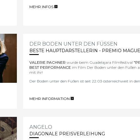
MEHR INFOS
>
DER BODEN UNTER DEN FÜSSEN
BESTE HAUPTDARSTELLERIN - PREMIO MAGU
VALERIE PACHNER
wurde beim Guadelajara Filmfestival
"P
BEST PERFORMANCE
im Film Der Boden unter den Füßen au
mit ihr!
Der Boden unter den Füßen ist seit 22.03 österreichweit in de
MEHR INFORMATION
>
ANGELO
DIAGONALE PREISVERLEIHUNG