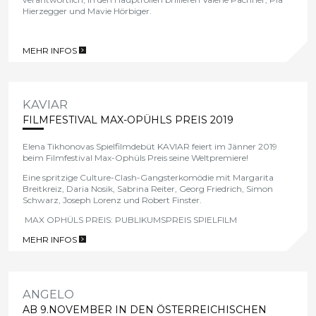
Hierzegger
und
Mavie Hörbiger
.
MEHR INFOS
>
KAVIAR
FILMFESTIVAL MAX-OPÜHLS PREIS 2019
Elena Tikhonovas
Spielfilmdebüt
KAVIAR
feiert im Jänner 2019
beim
Filmfestival Max-Ophüls Preis
seine Weltpremiere!
Eine spritzige
Culture-Clash-Gangsterkomödie
mit Margarita
Breitkreiz, Daria Nosik, Sabrina Reiter, Georg Friedrich, Simon
Schwarz, Joseph Lorenz und Robert Finster.
MAX OPHÜLS PREIS: PUBLIKUMSPREIS SPIELFILM
MEHR INFOS
>
ANGELO
AB 9.NOVEMBER IN DEN ÖSTERREICHISCHEN