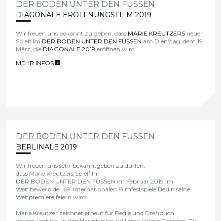
DER BODEN UNTER DEN FÜSSEN
DIAGONALE ERÖFFNUNGSFILM 2019
Wir freuen uns bekannt zu geben, dass
MARIE KREUTZERS
neuer
Spielfilm
DER BODEN UNTER DEN FÜSSEN
am Dienstag, dem 19.
März, die
DIAGONALE 2019
eröffnen wird.
MEHR INFOS
>
DER BODEN UNTER DEN FÜSSEN
BERLINALE 2019
Wir freuen uns sehr bekanntgeben zu dürfen,
dass
Marie Kreutzers
Spielfilm
DER BODEN UNTER DEN FÜSSEN
im Februar 2019 im
Wettbewerb
der
69. Internationalen Filmfestspiele Berlin
seine
Weltpremiere feiern wird.
Marie Kreutzer zeichnet erneut für Regie und Drehbuch
verantwortlich, in den Hauptrollen brillieren
Valerie Pachner, Pia