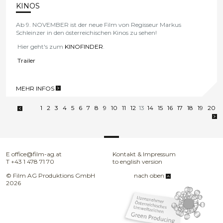
KINOS
Ab 9. NOVEMBER ist der neue Film von Regisseur Markus
Schleinzer in den österreichischen Kinos zu sehen!
Hier geht's zum
KINOFINDER
.
Trailer
MEHR INFOS
>
1
2
3
4
5
6
7
8
9
10
11
12
13
14
15
16
17
18
19
20
E
office@film-ag.at
Kontakt & Impressum
T
+43 1 478 71 70
to english version
© Film AG Produktions GmbH
nach oben
2026