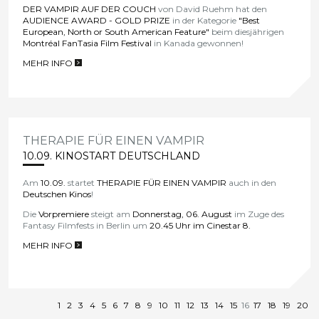
DER VAMPIR AUF DER COUCH
von David Ruehm hat den
AUDIENCE AWARD - GOLD PRIZE
in der Kategorie
"Best
European, North or South American Feature"
beim diesjährigen
Montréal FanTasia Film Festival
in Kanada gewonnen!
MEHR INFO
>
THERAPIE FÜR EINEN VAMPIR
10.09. KINOSTART DEUTSCHLAND
Am
10.09.
startet
THERAPIE FÜR EINEN VAMPIR
auch in den
Deutschen Kinos
!
Die
Vorpremiere
steigt am
Donnerstag, 06. August
im Zuge des
Fantasy Filmfests in Berlin um
20.45 Uhr im Cinestar 8.
MEHR INFO
>
1
2
3
4
5
6
7
8
9
10
11
12
13
14
15
16
17
18
19
20