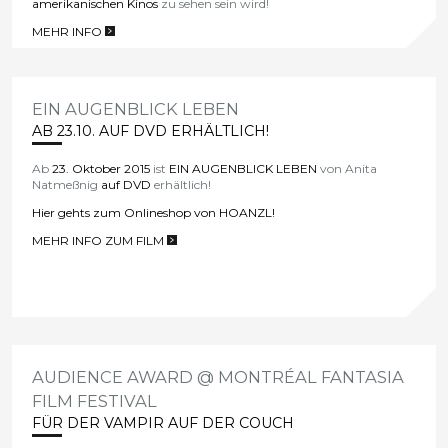
amerikanischen Kinos
zu sehen sein wird!
MEHR INFO
>
EIN AUGENBLICK LEBEN
AB 23.10. AUF DVD ERHÄLTLICH!
Ab
23.
Oktober
2015
ist
EIN AUGENBLICK LEBEN
von Anita
Natmeßnig
auf DVD
erhältlich!
Hier gehts zum Onlineshop von HOANZL!
MEHR INFO ZUM FILM
>
AUDIENCE AWARD @ MONTRÉAL FANTASIA
FILM FESTIVAL
FÜR DER VAMPIR AUF DER COUCH