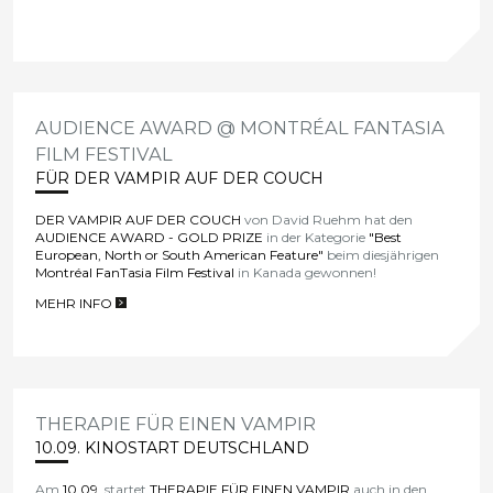
AUDIENCE AWARD @ MONTRÉAL FANTASIA
FILM FESTIVAL
FÜR DER VAMPIR AUF DER COUCH
DER VAMPIR AUF DER COUCH
von David Ruehm hat den
AUDIENCE AWARD - GOLD PRIZE
in der Kategorie
"Best
European, North or South American Feature"
beim diesjährigen
Montréal FanTasia Film Festival
in Kanada gewonnen!
MEHR INFO
>
THERAPIE FÜR EINEN VAMPIR
10.09. KINOSTART DEUTSCHLAND
Am
10.09.
startet
THERAPIE FÜR EINEN VAMPIR
auch in den