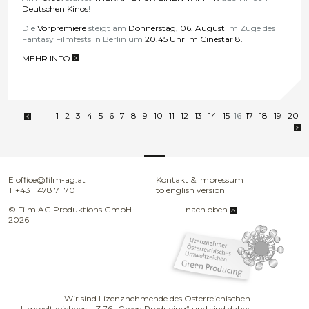
Deutschen Kinos
!
Die
Vorpremiere
steigt am
Donnerstag, 06. August
im Zuge des
Fantasy Filmfests in Berlin um
20.45 Uhr im Cinestar 8.
MEHR INFO
>
1
2
3
4
5
6
7
8
9
10
11
12
13
14
15
16
17
18
19
20
E
office@film-ag.at
Kontakt & Impressum
T
+43 1 478 71 70
to english version
© Film AG Produktions GmbH
nach oben
2026
Wir sind Lizenznehmende des Österreichischen
Umweltzeichens UZ 76 „Green Producing“ und sind daher