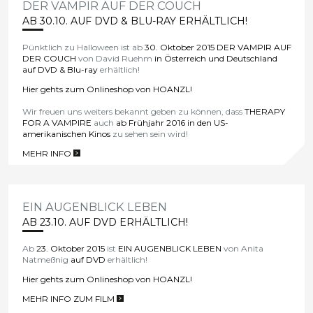
DER VAMPIR AUF DER COUCH
AB 30.10. AUF DVD & BLU-RAY ERHÄLTLICH!
Pünktlich zu Halloween ist ab
30.
Oktober
2015
DER VAMPIR AUF
DER COUCH
von David Ruehm
in Österreich und Deutschland
auf DVD & Blu-ray
erhältlich!
Hier gehts zum Onlineshop von HOANZL!
Wir freuen uns weiters bekannt geben zu können, dass
THERAPY
FOR A VAMPIRE
auch
ab Frühjahr 2016 in den US-
amerikanischen Kinos
zu sehen sein wird!
MEHR INFO
>
EIN AUGENBLICK LEBEN
AB 23.10. AUF DVD ERHÄLTLICH!
Ab
23.
Oktober
2015
ist
EIN AUGENBLICK LEBEN
von Anita
Natmeßnig
auf DVD
erhältlich!
Hier gehts zum Onlineshop von HOANZL!
MEHR INFO ZUM FILM
>