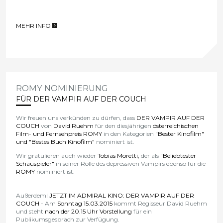
DER VAMPIR FLIEGT WEITER...
Wir freuen uns bekannt zu geben, dass
DER VAMPIR AUF DER
COUCH,
beim diesjährigen
Filmfest Emden Norderney
in
Deutschland zu sehen ist, sowie beim
Edinburgh Intl. Film Festival
in Schottland seine UK-Premiere feiern wird.
MEHR INFO
>
ROMY NOMINIERUNG
FÜR DER VAMPIR AUF DER COUCH
Wir freuen uns verkünden zu dürfen, dass
DER VAMPIR AUF DER
COUCH
von
David Ruehm
für den diesjährigen
österreichischen