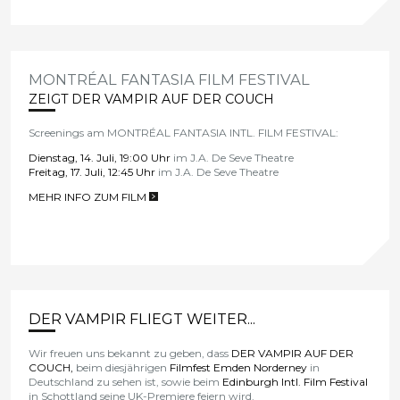
DER VAMPIR AUF DER COUCH
23.07. SCHWEIZER KINOSTART
Am
23. JULI
startet
DER VAMPIR AUF DER COUCH
von David
Ruehm in den
Schweizer Kinos
.
Hier geht's zum
KINOFINDER!
MEHR INFO ZUM FILM
>
MONTRÉAL FANTASIA FILM FESTIVAL
ZEIGT DER VAMPIR AUF DER COUCH
Screenings am
MONTRÉAL FANTASIA INTL. FILM FESTIVAL
:
Dienstag, 14. Juli, 19:00 Uhr
im J.A. De Seve Theatre
Freitag, 17. Juli, 12:45 Uhr
im J.A. De Seve Theatre
MEHR INFO ZUM FILM
>