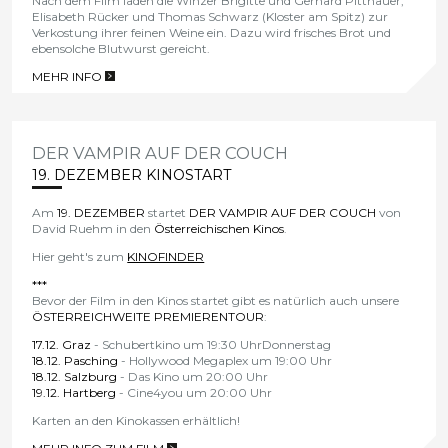
Nach dem Film laden die Winzer Brigitte und Gerhard Pittnauer,
Elisabeth Rücker und Thomas Schwarz (Kloster am Spitz) zur
Verkostung ihrer feinen Weine ein. Dazu wird frisches Brot und
ebensolche Blutwurst gereicht.
MEHR INFO
>
DER VAMPIR AUF DER COUCH
19. DEZEMBER KINOSTART
Am
19. DEZEMBER
startet
DER VAMPIR AUF DER COUCH
von
David Ruehm in den
Österreichischen Kinos
.
Hier geht's zum
KINOFINDER
***
Bevor der Film in den Kinos startet gibt es natürlich auch unsere
ÖSTERREICHWEITE PREMIERENTOUR
:
17.12. Graz
- Schubertkino um 19:30 UhrDonnerstag
18.12. Pasching
- Hollywood Megaplex um 19:00 Uhr
18.12. Salzburg
- Das Kino um 20:00 Uhr
19.12. Hartberg
- Cine4you um 20:00 Uhr
Karten an den Kinokassen erhältlich!