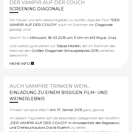
DER VAMPIR AUF DER COUCH
SCREENING DIAGONALE
Wir freuen uns sehr bekanntgeben zu dürfen, dass der Film
"DER
VAMPIR AUF DER COUCH"
auch im Rahmen der
Diagonale
gezeigt wird.
Wann? Am
Mittwoch, 18.03.2015 um 11 Uhr im KIZ Royal, Graz.
Und weiters gratulieren wir
Tobias Moretti,
der im Rahmen des
Festivals den
Großen Diagonale-Schauspielpreis 2015
verliehen
bekommt!
MEHR INFO
>
AUCH VAMPIRE TRINKEN WEIN...
EINLADUNG ZU EINEM BISSIGEN FILM- UND
WEINERLEBNIS
Trinken Vampire Wein?
Am 17. Jänner 2015
ganz gewiss.
An diesem Tag bietet sich die besondere Gelegenheit den Kinofilm
„DER VAMPIR AUF DER COUCH“
in Anwesenheit des Regisseurs
und Drehbuchautors David Ruehm
zu sehen.