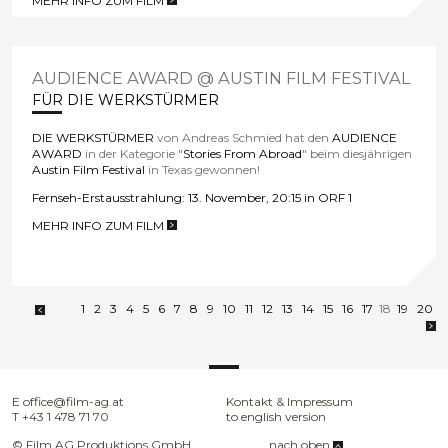
MEHR INFO ZUM FILM
>
AUDIENCE AWARD @ AUSTIN FILM FESTIVAL
FÜR DIE WERKSTÜRMER
DIE WERKSTÜRMER
von Andreas Schmied hat den
AUDIENCE
AWARD
in der Kategorie "
Stories From Abroad
" beim diesjährigen
Austin Film Festival
in Texas gewonnen!
Fernseh-Erstausstrahlung:
13. November, 20:15 in ORF 1
MEHR INFO ZUM FILM
>
1
2
3
4
5
6
7
8
9
10
11
12
13
14
15
16
17
18
19
20
E
office@film-ag.at
Kontakt & Impressum
T
+43 1 478 71 70
to english version
© Film AG Produktions GmbH
nach oben