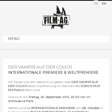
DE
EN
MENÜ
DER VAMPIR AUF DER COUCH
INTERNATIONALE PREMIERE & WELTPREMIERE
Wir freuen uns sehr bekannt zu geben, dass
DER VAMPIR AUF
DER COUCH
seine Uraufführung im Rahmen des
ZÜRICH FILM
FESTIVALS
feiern wird.
Und zwar am
Freitag, 26. September 2014, 23.00 Uhr im
Arthouse Le Paris
.
Weiters wird die
INTERNATIONALE PREMIERE
am
08. Oktober
in
Südkorea beim
BUSAN INTERNATIONAL FILM FESTIVAL