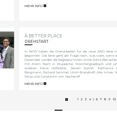
MEHR INFO
>
A BETTER PLACE
DREHSTART
In NRW haben die Dreharbeiten für die neue ARD-Serie 
begonnen.
Die Serie geht der Frage nach, was wäre, wenn e
Dezember werden die Regisseur*innen
Anne Zohra Berrached 
mit ihrem Team
in Wuppertal, Mönchengladbach und Le
anderen Maria Hofstätter, Steven Sowah, Katharina S
Borgmann,
Richard Sammel, Ulrich Brandhoff, Alev Irmak,
Micas und Constantin von Jascheroff.
MEHR INFO
>
1
2
3
4
5
6
7
8
9
1