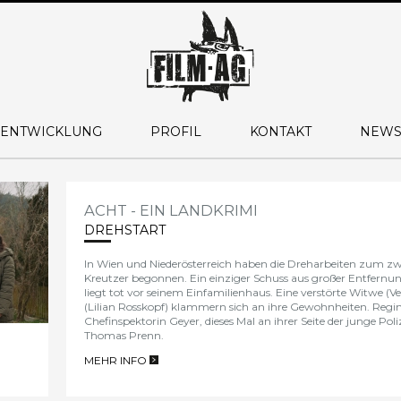
 ENTWICKLUNG
PROFIL
KONTAKT
NEWS
ACHT - EIN LANDKRIMI
DREHSTART
In Wien und Niederösterreich haben die Dreharbeiten zum z
Kreutzer begonnen.
Ein einziger Schuss aus großer Entfernung
liegt tot vor seinem Einfamilienhaus. Eine verstörte Witwe (Ve
(Lilian Rosskopf) klammern sich an ihre Gewohnheiten. Regina
Chefinspektorin Geyer, dieses Mal an ihrer Seite der junge Poli
Thomas Prenn.
MEHR INFO
>