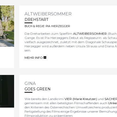
ALTWEIBERSOMMER
DREHSTART
BUCH & REGIE: PIA HIERZEGGER
Die Dreharbeiten zum Spielfilm
ALTWEIBERSOMMER
(Buch 
Gange. Es ist
Pia Hierzeggers Debut als Regisseurin
: als Schau
vielfach ausgezeichnet, zuletzt mit dem Diagonale Schauspielp
Hierzegger wird außerdem neben Ursula Strauss und Diana Am
sein.
MEHR INFO
>
GINA
GOES GREEN
Wie bereits den Landkrimi
VIER (Marie Kreutzer)
und
SACHERT
gemeinsam mit allen beteiligten Filmschaffenden auch
Ulrik
den Kriterien des Österreichischen Umweltzeichens produziert
Fertigstellung des Films einige Ergebnisse unserer Bemühun
Filmproduktion zu präsentieren: