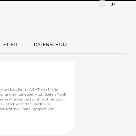
DE
EN
LETTER
DATENSCHUTZ
weiten Landkrimi ACHT von Marie
, und ein beliebter Arzt (Stefan Pohl)
rena Altenberger) und ihr stiller Sohn
 Fritsch ermittelt wieder als
zist Patrick Brandl, gespielt von