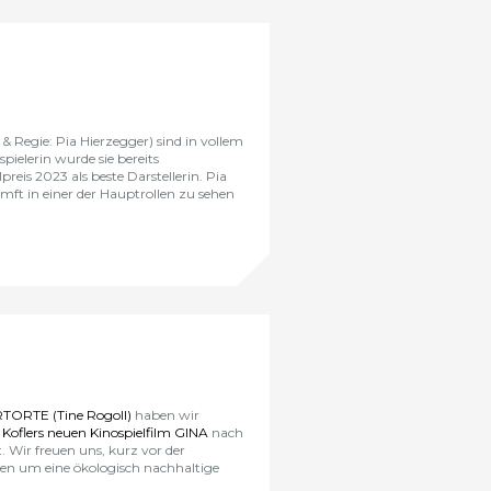
& Regie: Pia Hierzegger) sind in vollem
spielerin wurde sie bereits
reis 2023 als beste Darstellerin. Pia
ft in einer der Hauptrollen zu sehen
ORTE (Tine Rogoll)
haben wir
e Koflers neuen Kinospielfilm GINA
nach
. Wir freuen uns, kurz vor der
gen um eine ökologisch nachhaltige