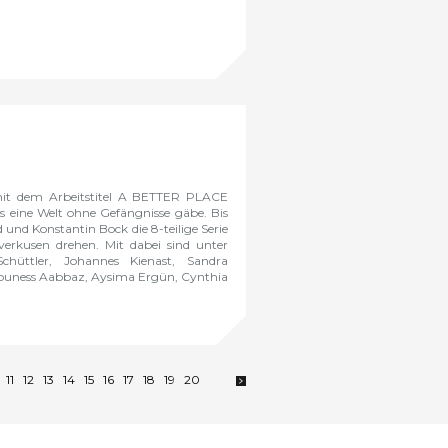
mit dem Arbeitstitel A BETTER PLACE
s eine Welt ohne Gefängnisse gäbe.
Bis
und Konstantin Bock die 8-teilige Serie
verkusen drehen.
Mit dabei sind unter
chüttler, Johannes Kienast, Sandra
 Youness Aabbaz, Aysima Ergün, Cynthia
0
11
12
13
14
15
16
17
18
19
20