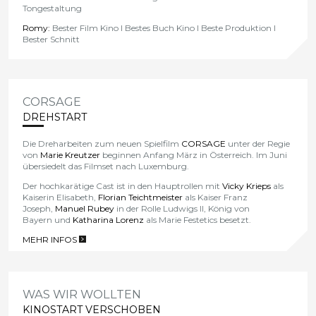
Tongestaltung
Romy:
Bester Film Kino l Bestes Buch Kino l Beste Produktion l
Bester Schnitt
CORSAGE
DREHSTART
Die Dreharbeiten zum neuen Spielfilm
CORSAGE
unter der
Regie
von
Marie Kreutzer
beginnen Anfang März in Österreich. Im Juni
übersiedelt das Filmset nach Luxemburg.
Der hochkarätige Cast ist in den Hauptrollen mit
Vicky Krieps
als
Kaiserin Elisabeth,
Florian Teichtmeister
als Kaiser Franz
Joseph,
Manuel Rubey
in der Rolle Ludwigs II, König von
Bayern und
Katharina
Lorenz
als Marie Festetics besetzt.
MEHR INFOS
>
WAS WIR WOLLTEN
KINOSTART VERSCHOBEN