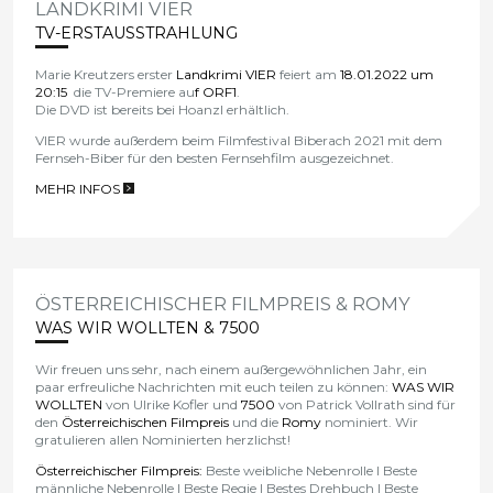
LANDKRIMI VIER
TV-ERSTAUSSTRAHLUNG
Marie Kreutzers erster
Landkrimi VIER
feiert am
18.01.2022 um
20:15
die TV-Premiere au
f ORF1
.
Die DVD ist bereits bei Hoanzl erhältlich.
VIER wurde außerdem beim Filmfestival Biberach 2021 mit dem
Fernseh-Biber für den besten Fernsehfilm ausgezeichnet.
MEHR INFOS
>
ÖSTERREICHISCHER FILMPREIS & ROMY
WAS WIR WOLLTEN & 7500
Wir freuen uns sehr, nach einem außergewöhnlichen Jahr, ein
paar erfreuliche Nachrichten mit euch teilen zu können:
WAS WIR
WOLLTEN
von Ulrike Kofler und
7500
von Patrick Vollrath sind für
den
Österreichischen Filmpreis
und die
Romy
nominiert. Wir
gratulieren allen Nominierten herzlichst!
Österreichischer Filmpreis:
Beste weibliche Nebenrolle l Beste
männliche Nebenrolle l Beste Regie l Bestes Drehbuch l Beste