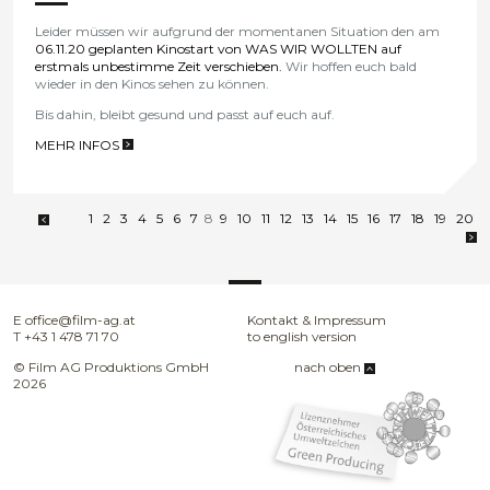
Leider müssen wir aufgrund der momentanen Situation den am
06.11.20
geplanten Kinostart von WAS WIR WOLLTEN auf
erstmals unbestimme Zeit verschieben.
Wir hoffen euch bald
wieder in den Kinos sehen zu können.
Bis dahin, bleibt gesund und passt auf euch auf.
MEHR INFOS
>
1
2
3
4
5
6
7
8
9
10
11
12
13
14
15
16
17
18
19
20
E
office@film-ag.at
Kontakt & Impressum
T
+43 1 478 71 70
to english version
© Film AG Produktions GmbH
nach oben
2026