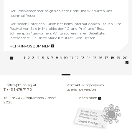
Der Festivalsommer neigt sich dem Ende und wir dürfen uns
nochmal freuen!
Der Boden unter den Füßen hat beim Internationalen Frauen Film
Festival von Sale in Marokko den "Grand Prix" und "Best
Schreenplay" gewonnen. Wir gratulieren allen Beteiligten,
inbesondere Dir - liebe Marie Kreutzer - von Herzen.
MEHR INFOS ZUM FILM
>
1
2
3
4
5
6
7
8
9
10
11
12
13
14
15
16
17
18
19
20
E
office@film-ag.at
Kontakt & Impressum
T
+43 1 478 71 70
to english version
© Film AG Produktions GmbH
nach oben
2026