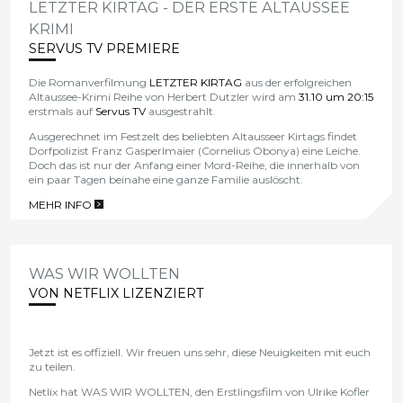
LETZTER KIRTAG - DER ERSTE ALTAUSSEE
KRIMI
SERVUS TV PREMIERE
Die Romanverfilmung
LETZTER KIRTAG
aus der erfolgreichen
Altaussee-Krimi Reihe von Herbert Dutzler wird am
31.10 um 20:15
erstmals auf
Servus TV
ausgestrahlt.
Ausgerechnet im Festzelt des beliebten Altausseer Kirtags findet
Dorfpolizist Franz Gasperlmaier (Cornelius Obonya) eine Leiche.
Doch das ist nur der Anfang einer Mord-Reihe, die innerhalb von
ein paar Tagen beinahe eine ganze Familie auslöscht.
MEHR INFO
>
WAS WIR WOLLTEN
VON NETFLIX LIZENZIERT
Jetzt ist es offiziell. Wir freuen uns sehr, diese Neuigkeiten mit euch
zu teilen.
Netlix hat WAS WIR WOLLTEN, den Erstlingsfilm von Ulrike Kofler