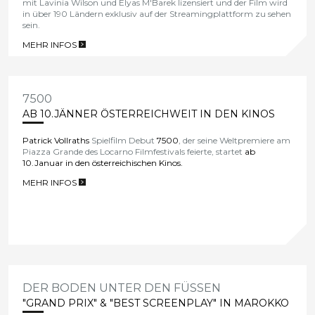
mit Lavinia Wilson und Elyas M'Barek lizensiert und der Film wird
in über 190 Ländern exklusiv auf der Streamingplattform zu sehen
sein.
MEHR INFOS
>
7500
AB 10.JÄNNER ÖSTERREICHWEIT IN DEN KINOS
Patrick Vollraths
Spielfilm Debut
7500
, der seine Weltpremiere am
Piazza Grande des Locarno Filmfestivals feierte, startet
ab
10.Januar in den österreichischen Kinos.
MEHR INFOS
>
DER BODEN UNTER DEN FÜSSEN
"GRAND PRIX" & "BEST SCREENPLAY" IN MAROKKO