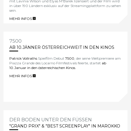
mit Lavinia Wilson und Elyas M'Barek lizensiert und der Film wird
in über 190 Ländern exklusiv auf der Streamingplattform zu sehen
sein.
MEHR INFOS
>
7500
AB 10.JÄNNER ÖSTERREICHWEIT IN DEN KINOS
Patrick Vollraths
Spielfilm Debut
7500
, der seine Weltpremiere am
Piazza Grande des Locarno Filmfestivals feierte, startet
ab
10.Januar in den österreichischen Kinos.
MEHR INFOS
>
DER BODEN UNTER DEN FÜSSEN
"GRAND PRIX" & "BEST SCREENPLAY" IN MAROKKO