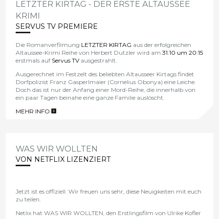
LETZTER KIRTAG - DER ERSTE ALTAUSSEE
KRIMI
SERVUS TV PREMIERE
Die Romanverfilmung
LETZTER KIRTAG
aus der erfolgreichen
Altaussee-Krimi Reihe von Herbert Dutzler wird am
31.10 um 20:15
erstmals auf
Servus TV
ausgestrahlt.
Ausgerechnet im Festzelt des beliebten Altausseer Kirtags findet
Dorfpolizist Franz Gasperlmaier (Cornelius Obonya) eine Leiche.
Doch das ist nur der Anfang einer Mord-Reihe, die innerhalb von
ein paar Tagen beinahe eine ganze Familie auslöscht.
MEHR INFO
>
WAS WIR WOLLTEN
VON NETFLIX LIZENZIERT
Jetzt ist es offiziell. Wir freuen uns sehr, diese Neuigkeiten mit euch
zu teilen.
Netlix hat WAS WIR WOLLTEN, den Erstlingsfilm von Ulrike Kofler