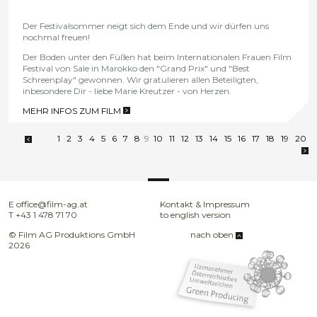
Der Festivalsommer neigt sich dem Ende und wir dürfen uns
nochmal freuen!
Der Boden unter den Füßen hat beim Internationalen Frauen Film
Festival von Sale in Marokko den "Grand Prix" und "Best
Schreenplay" gewonnen. Wir gratulieren allen Beteiligten,
inbesondere Dir - liebe Marie Kreutzer - von Herzen.
MEHR INFOS ZUM FILM
>
1
2
3
4
5
6
7
8
9
10
11
12
13
14
15
16
17
18
19
20
E
office@film-ag.at
Kontakt & Impressum
T
+43 1 478 71 70
to english version
© Film AG Produktions GmbH
nach oben
2026