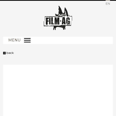
EN
MENU
back