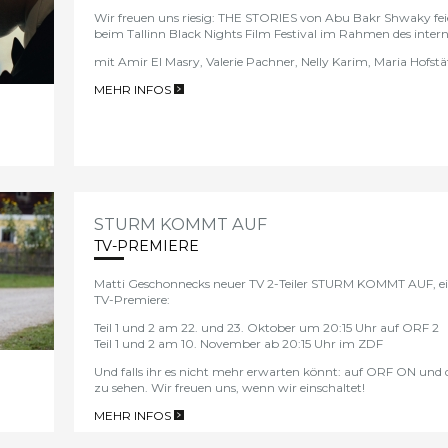
Wir freuen uns riesig:
THE STORIES
von Abu Bakr Shwaky feie
beim
Tallinn Black Nights Film Festival
im Rahmen des
inter
mit Amir El Masry, Valerie Pachner, Nelly Karim, Maria Hofstä
MEHR INFOS
>
STURM KOMMT AUF
TV-PREMIERE
Matti Geschonnecks neuer TV 2-Teiler STURM KOMMT AUF, ein F
TV-Premiere:
Teil 1 und 2 am 22. und 23. Oktober um 20:15 Uhr auf ORF 2
Teil 1 und 2 am 10. November ab 20:15 Uhr im ZDF
Und falls ihr es nicht mehr erwarten könnt: auf ORF ON und 
zu sehen. Wir freuen uns, wenn wir einschaltet!
MEHR INFOS
>