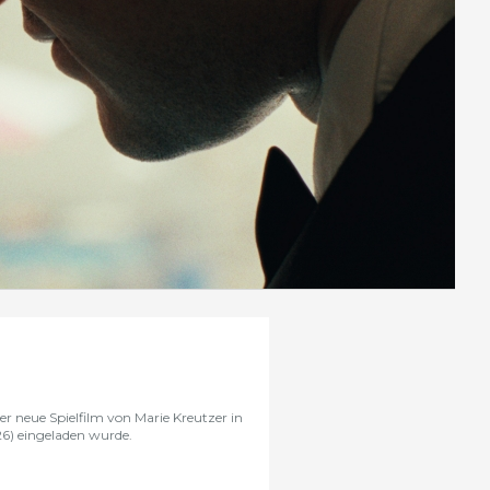
neue Spielfilm von Marie Kreutzer
in
26) eingeladen wurde.