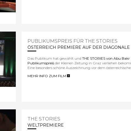
PUBLIKUMSPREIS FÜR THE STORIES
ÖSTERREICH PREMIERE AUF DER DIAGONALE
Das Publikum hat gewählt und
THE STORIES von Abu Bakr
Publikumspreis
der Kleinen Zeitung in Graz verliehen beko
Eine besonders schöne Auszeichnung vor dem österreichischen
MEHR INFO ZUM FILM
>
THE STORIES
WELTPREMIERE