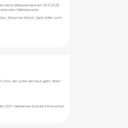
rt seine
Weltpremiere
am 16.11.2025
nationalen Wettbewerbs
.
tter, Johannes Krisch, Jack Hofer uvm.
ilm, der unter die Haut geht, feiert
der ZDF-Mediathek sind die Filme schon