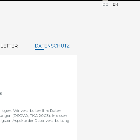
DE
EN
LETTER
DATENSCHUTZ
g)
liegen. Wir verarbeiten Ihre Daten
mmungen (DSGVO, TKG 2003). In diesen
tigsten Aspekte der Datenverarbeitung