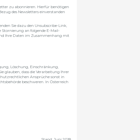
etter zu abonnieren. Hierfür benötigen
 Bezug des Newsletters einverstanden
wenden Sie dazu den Unsubscribe-Link,
e Stornierung an folgende E-Mail-
end Ihre Daten im Zusammenhang mit
tigung, Löschung, Einschränkung,
 glauben, dass die Verarbeitung Ihrer
chutzrechtlichen Ansprüche sonst in
sichtsbehörde beschweren. In Österreich
Stand: Juni 2018