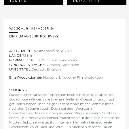
TRAILER
PRESSEHEFT
SICKFUCKPEOPLE
EIN FILM VON JURI RECHINSKY
ALLGEMEIN
Dokumentarfilm, A 2013
LÄNGE
75 Min
FORMAT
DCP I 1:2,35 I 5.1 surround sound
ORIGINAL SPRACHE
Russisch, Ukrainisch
UNTERTITEL
Deutsch, Englisch
Eine Produktion der
Novotny & Novotny Filmproduktion
SYNOPSIS
Das dokumentarisches Triptychon beobachtet eine Gruppe von
obdachlosen Kindern, die in einem Keller in Odessa Unterschlupf
gefunden haben. Ihr einziger Lebensinhalt ist der Stoff für ihren
nächsten Drogenrausch. Doch auf dem Weg zum
Erwachsenwerden versuchen sie, einen Weg aus diesem Nichts zu
finden. Ein Heranwachsender macht sich auf die Suche nach seiner
Mutter. Jedoch erwartet ihn in seinem Heimatort eine surreale
Gesellschaft voller Hass und Wut. Ein Mädchen möchte - auch